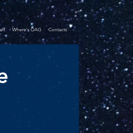
aff
Where's OAG
Contacts
e