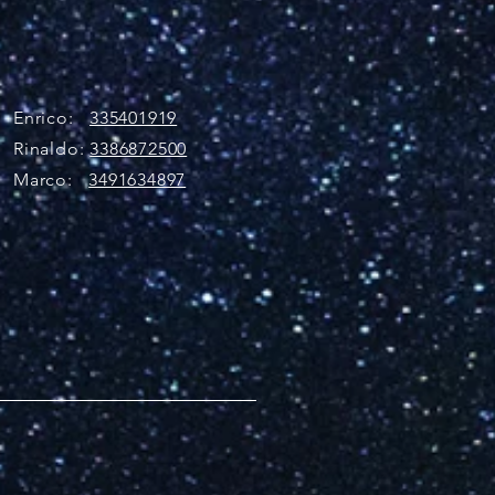
Enrico:
335401919
Rinaldo:
3386872500
Marco:
3491634897