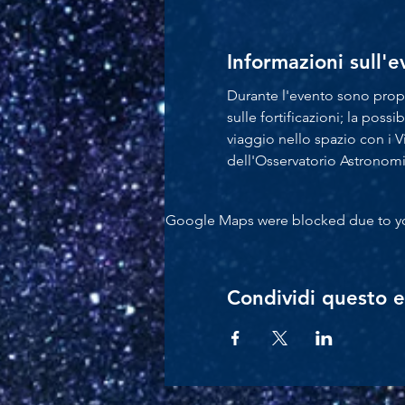
Informazioni sull'
Durante l'evento sono propos
sulle fortificazioni; la possib
viaggio nello spazio con i V
dell'Osservatorio Astronom
Google Maps were blocked due to your
Condividi questo 