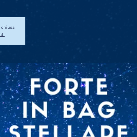
a chiusa
nti