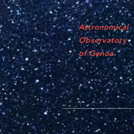
Astronomical
Observatory
of Genoa