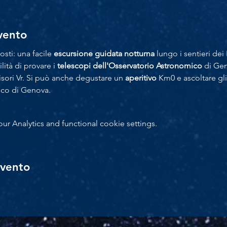
evento
ti: una facile 
escursione guidata notturna
 lungo i sentieri de
ilità di provare i 
telescopi dell'Osservatorio Astronomico
 di Gen
isori Vr. Si può anche degustare un 
aperitivo
 Km0 e ascoltare gli
ico di Genova.
 Analytics and functional cookie settings.
evento