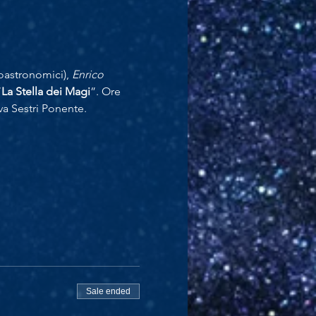
oastronomici), 
Enrico 
“
La Stella dei Magi
”. Ore 
va Sestri Ponente.
Sale ended