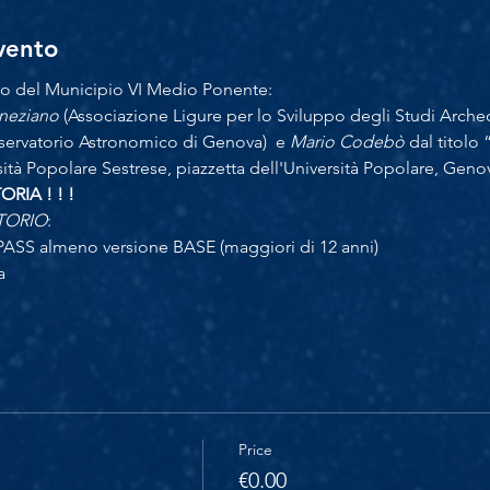
evento
o del Municipio VI Medio Ponente:
neziano
 (Associazione Ligure per lo Sviluppo degli Studi Arche
sservatorio Astronomico di Genova)  e 
Mario Codebò
 dal titolo 
sità Popolare Sestrese, piazzetta dell'Università Popolare, Geno
IA ! ! !
TORIO
:
PASS almeno versione BASE (maggiori di 12 anni)
a
Price
€0.00