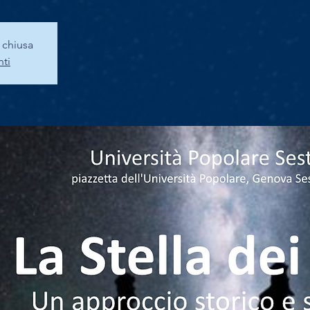
a chiusa
nti