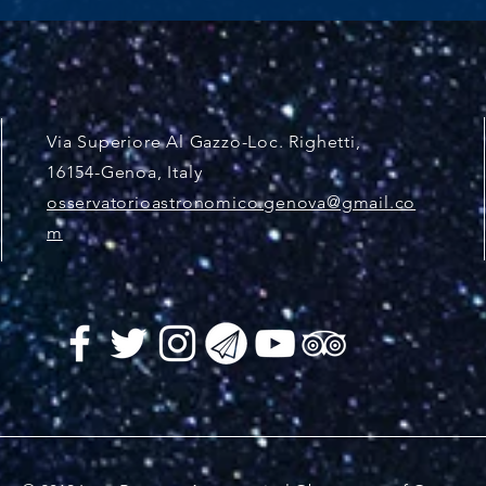
Via Superiore Al Gazzo-Loc. Righetti,
16154-Genoa, Italy
osservatorioastronomico.genova@gmail.co
m