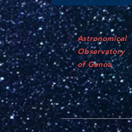
Astronomical
Observatory
of Genoa