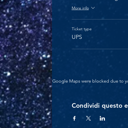
More info
Ticket type
UPS
Google Maps were blocked due to your
Condividi questo 