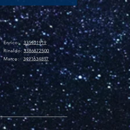
Enrico:
335401919
Rinaldo:
3386872500
Marco:
3491634897