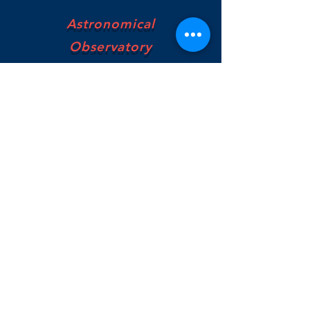
Astronomical
Observatory
of Genoa
Via Superiore Al Gazzo-Loc. Righetti,
16154-Genoa, Italy
osservatorioastronomico.genova@gmail.com
Enrico:
335401919
Rinaldo:
3386872500
Marco:
3491634897
© 2019 Luca Barone -
Astronomical
Observatory of Genoa