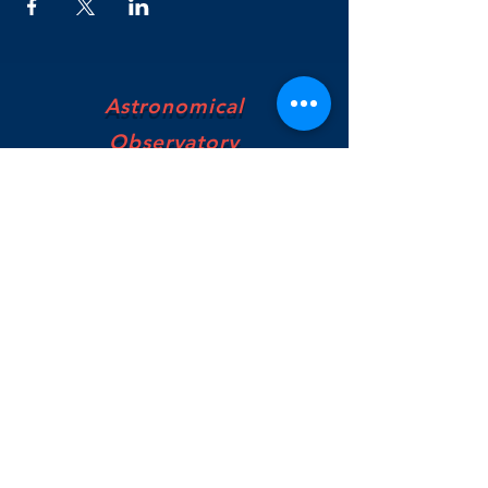
Astronomical
Observatory
of Genoa
Via Superiore Al Gazzo-Loc. Righetti,
16154-Genoa, Italy
osservatorioastronomico.genova@gmail.com
Enrico:
335401919
Rinaldo:
3386872500
Marco:
3491634897
© 2019 Luca Barone -