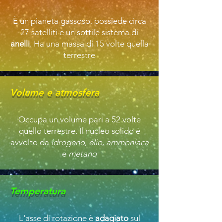
È un pianeta gassoso, possiede circa
27 satelliti e un sottile sistema di
anelli
. Ha una massa di 15 volte quella
terrestre
Volume e atmosfera
Occupa un volume pari a 52 volte
quello terrestre. Il nucleo solido è
avvolto da
idrogeno
,
elio
,
ammoniaca
e
metano
Temperatura
L'asse di rotazione è
adagiato
sul